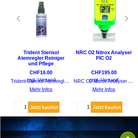
Trident Sterisol
NRC O2 Nitrox Analyser
Atemregler Reiniger
PIC O2
und Pflege
CHF
16.00
CHF
195.00
ufe
zzgl. Versand
zzgl. Versand
Trident Sterisol Atemregler Reiniger und Pflege
NRC O2 Nitrox Analyser PIC O2
Mehr Infos
Mehr Infos
Jetzt kaufen
Jetzt kaufen