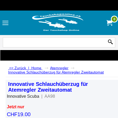
0
<< Zurück
|
Home
Atemregler
Innovative Schlauchüberzug für Atemregler Zweitautomat
Innovative Schlauchüberzug für
Atemregler Zweitautomat
Innovative Scuba
AA98
Jetzt nur
CHF
19.00